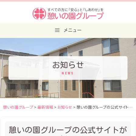
Skip
to
content
メニュー
お知らせ
NEWS
憩いの園グループ
>
最新情報
>
お知らせ
> 憩いの園グループの公式サイトがリニューアル致しました
憩いの園グループの公式サイトが